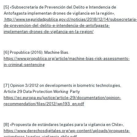
[5] «Subsecretaría de Prevención del Delito e Intendencia de
Antofagasta implementan drones de vigilancia en la región»,
http://www.seguridadpublica.gov.cl/noticias/2018/12/14/subsecretaria
de-prevencion-del-delito-e-intendencia-de-antofagasta-
implementan-drones-de-vigilancia-en-la-region/
[6] Propublica (2016). Machine Bias.
https://www.propublica.org/article/machine-bias-risk-assessments-
in-criminal-sentencing
[7] Opinion 3/2012 on developments in biometric technologies,
Article 29 Data Protection Working Party
https://ec.europa.eu/justice/article-29/documentation/opinion-
recommendation/files/2012/wp193_en.pdf
[8] «Propuesta de estándares legales para la vigilancia en Chile»,
https://www.derechosdigitales.org/wp-content/uploads/propuesta-
estandares-legales-vigilancia-chile.pdf