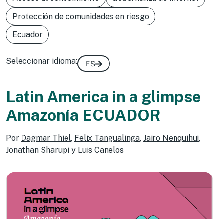
Protección de comunidades en riesgo
Ecuador
Seleccionar idioma:
ES
Latin America in a glimpse
Amazonía ECUADOR
Por
Dagmar Thiel
,
Felix Tangualinga
,
Jairo Nenquihui
,
Jonathan Sharupi
y
Luis Canelos