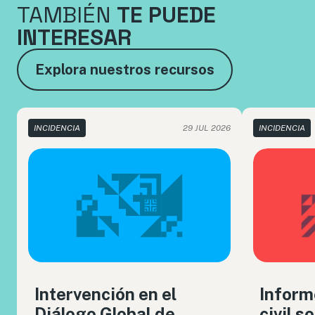
TAMBIÉN
TE PUEDE
INTERESAR
Explora nuestros recursos
INCIDENCIA
29 JUL 2026
INCIDENCIA
Intervención en el
Inform
Diálogo Global de
civil s