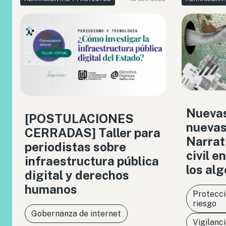
Nuevas
[POSTULACIONES
nuevas
CERRADAS] Taller para
Narrat
periodistas sobre
civil en
infraestructura pública
los al
digital y derechos
humanos
Protecci
riesgo
Gobernanza de internet
Vigilanc