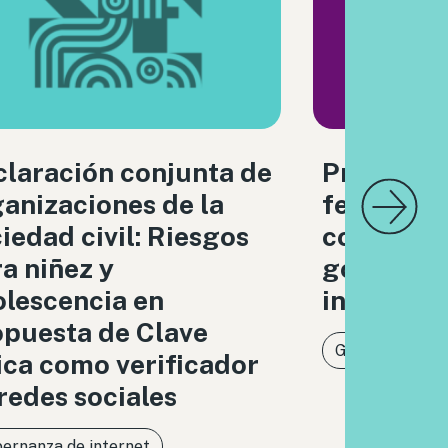
laración conjunta de
Principio
anizaciones de la
feminista
iedad civil: Riesgos
compromi
a niñez y
gobernanz
lescencia en
inteligenc
puesta de Clave
Género
Inte
ca como verificador
redes sociales
ernanza de internet