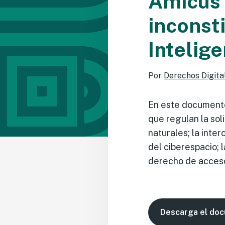
Amicus 
inconst
Intelig
Por
Derechos Digita
En este documento
que regulan la sol
naturales; la inte
del ciberespacio; l
derecho de acceso 
Descarga el do