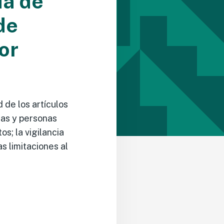
da de
de
or
de los artículos
das y personas
s; la vigilancia
as limitaciones al