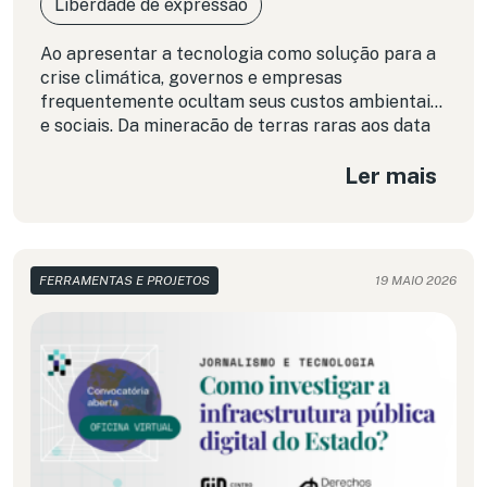
Liberdade de expressão
Ao apresentar a tecnologia como solução para a
crise climática, governos e empresas
frequentemente ocultam seus custos ambientais
e sociais. Da mineração de terras raras aos data
centers e às plataformas digitais, a América
Ler mais
Latina está no centro dessa disputa. No marco do
Dia Mundial do Ambiente, nesta coluna lançamos
um apelo para articular as lutas pela defesa dos
direitos digitais com aquelas que visam a justiça
climática.
FERRAMENTAS E PROJETOS
19 MAIO 2026