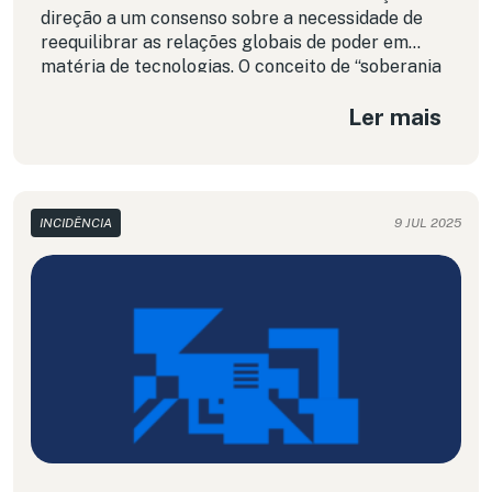
direção a um consenso sobre a necessidade de
reequilibrar as relações globais de poder em
matéria de tecnologias. O conceito de “soberania
tecnológica” ganhou destaque nos discursos de
Ler mais
autoridades governamentais e internacionais. Ao
mesmo tempo, surgiram novas oportunidades
para políticas fiscais que permitem compensar os
países pela extração de seus dados por parte de
algumas poucas empresas. Mesmo que algumas
INCIDÊNCIA
9 JUL 2025
dessas reivindicações se restrinjam ao discurso (e
os países continuem oferecendo benefícios às
mesmas empresas para a exploração de recursos
a nível local), a aliança entre as Big Techs e o
governo de extrema direita dos Estados Unidos
tem mobilizado todos seus esforços para fazê-las
recuar.