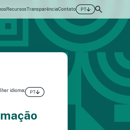
mos
Recursos
Transparência
Contato
PT
lher idioma:
PT
ormação