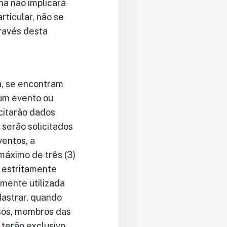
na não implicará
ticular, não se
ravés desta
, se encontram
 um evento ou
icitarão dados
 serão solicitados
entos, a
máximo de três (3)
o estritamente
amente utilizada
dastrar, quando
asos, membros das
 terão exclusivo