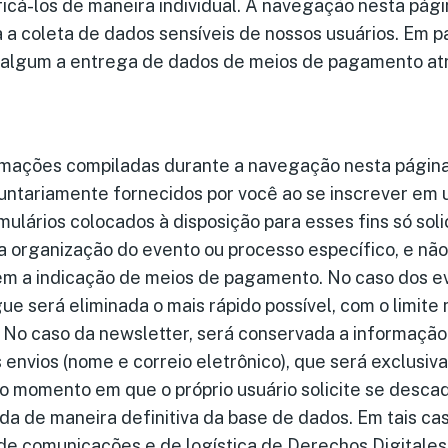
ificá-los de maneira individual. A navegação nesta pági
 coleta de dados sensíveis de nossos usuários. Em par
o algum a entrega de dados de meios de pagamento at
mações compiladas durante a navegação nesta página
untariamente fornecidos por você ao se inscrever em
mulários colocados à disposição para esses fins só sol
 organização do evento ou processo específico, e não
em a indicação de meios de pagamento. No caso dos ev
e será eliminada o mais rápido possível, com o limite 
. No caso da newsletter, será conservada a informaçã
 envios (nome e correio eletrônico), que será exclusiv
 o momento em que o próprio usuário solicite se desca
ada de maneira definitiva da base de dados. Em tais c
de comunicações e de logística de Derechos Digitales