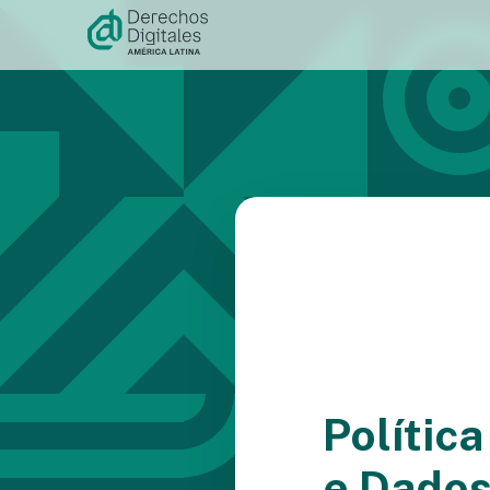
Acessar
o
conteúdo
Polític
e Dados