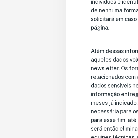
indivíduos e ident
de nenhuma forma a
solicitará em cas
página.
Além dessas infor
aqueles dados vol
newsletter. Os for
relacionados com a
dados sensíveis n
informação entregu
meses já indicado
necessária para os
para esse fim, até
será então elimin
equipes técnicas, 