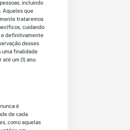
pessoas, incluindo
o. Aqueles que
omente trataremos
pecíficos, cuidando
 e definitivamente
nservação desses
m uma finalidade
 até um (1) ano.
 nunca é
ade de cada
ões, como aquelas