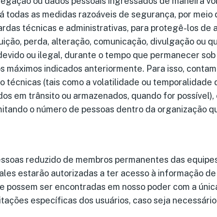
vegação ou dados pessoais ingressados de maneira vo
rá todas as medidas razoáveis de segurança, por meio
ardas técnicas e administrativas, para protegê-los de
uição, perda, alteração, comunicação, divulgação ou 
evido ou ilegal, durante o tempo que permanecer sob 
s máximos indicados anteriormente. Para isso, conta
 técnicas (tais como a volatilidade ou temporalidade 
dos em trânsito ou armazenados, quando for possível)
limitando o número de pessoas dentro da organização 
ssoas reduzido de membros permanentes das equipes 
ales estarão autorizadas a ter acesso à informação d
e possem ser encontradas em nosso poder com a única
itações específicas dos usuários, caso seja necessário