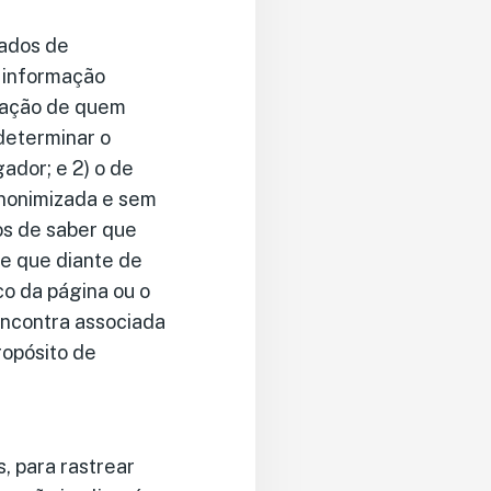
dados de
r informação
egação de quem
 determinar o
ador; e 2) o de
anonimizada e sem
os de saber que
re que diante de
co da página ou o
 encontra associada
ropósito de
, para rastrear