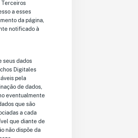
 Terceiros
esso a esses
amento da página,
nte notificado à
de seus dados
echos Digitales
áveis pela
minação de dados,
omo eventualmente
 dados que são
ociadas a cada
ível que diante de
ão não dispõe da