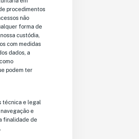
luntária em
 de procedimentos
 acessos não
qualquer forma de
nossa custódia,
mos com medidas
dos dados, a
, como
que podem ter
técnica e legal
e navegação e
 finalidade de
.