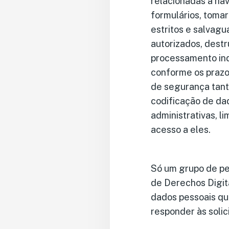
relacionadas à na
formulários, toma
estritos e salvagu
autorizados, destr
processamento ind
conforme os prazo
de segurança tanto
codificação de da
administrativas, 
acesso a eles.
Só um grupo de pe
de Derechos Digit
dados pessoais qu
responder às solic