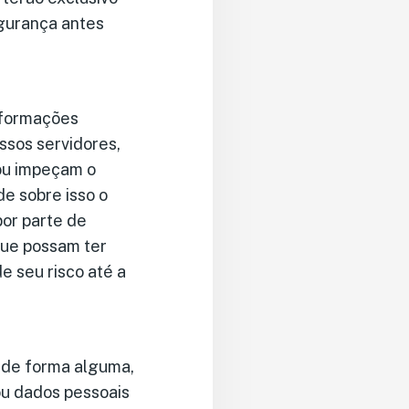
gurança antes
nformações
sos servidores,
ou impeçam o
e sobre isso o
por parte de
que possam ter
 seu risco até a
 de forma alguma,
ou dados pessoais