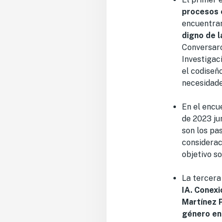
procesos 
encuentran
digno de l
Conversar
Investigac
el codiseñ
necesidade
En el enc
de 2023 ju
son los pa
considerac
objetivo so
La tercera 
IA. Conexi
Martínez 
género en 