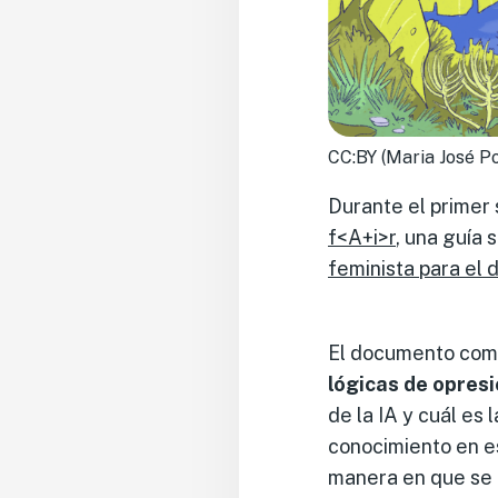
CC:BY (Maria José P
Durante el primer
f<A+i>r
, una guía 
feminista para el d
El documento comi
lógicas de opres
de la IA y cuál es
conocimiento en es
manera en que se 