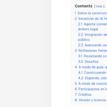
Contents
hide
1
Sobre la construcc
2
Iniciativas de IA 
2.1
Agente convers
ámbito legal
2.2
Integración de
público
2.3
Avanzando una
3
Reflexiones femin
3.1
Revisitando c
3.2
Desafíos
4
A modo de guía: a
4.1
Construyendo 
4.2
Eligiendo, uti
5
A modo de conclus
6
Participantes en l
7
Créditos
8
Versión y licencia