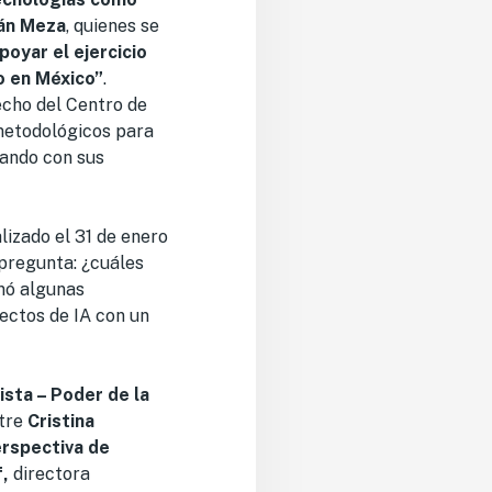
ván Meza
, quienes se
oyar el ejercicio
co en México”
.
recho del Centro de
metodológicos para
rando con sus
lizado el 31 de enero
 pregunta: ¿cuáles
ó algunas
ectos de IA con un
sta – Poder de la
ntre
Cristina
rspectiva de
,
directora