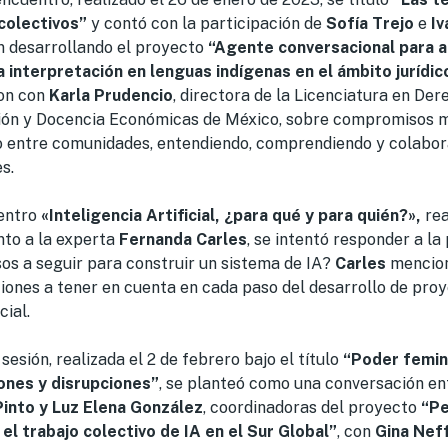
colectivos”
y contó con la participación de
Sofía Trejo
e
I
 desarrollando el proyecto
“Agente conversacional para ap
a interpretación en lenguas indígenas en el ámbito jurídi
on con
Karla Prudencio
, directora de la Licenciatura en De
ión y Docencia Económicas de México, sobre compromisos 
o entre comunidades, entendiendo, comprendiendo y colabo
s.
uentro
«Inteligencia Artificial, ¿para qué y para quién?»,
rea
nto a la experta
Fernanda Carles
, se intentó responder a la
sos a seguir para construir un sistema de IA?
Carles
mencion
iones a tener en cuenta en cada paso del desarrollo de proy
cial.
sesión, realizada el 2 de febrero bajo el título
“Poder femini
ones y disrupciones”
, se planteó como una conversación e
Pinto y Luz Elena González
, coordinadoras del proyecto
“Pe
el trabajo colectivo de IA en el Sur Global”
, con
Gina Neff