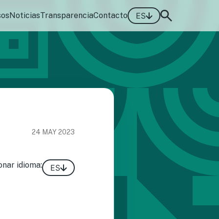
sos
Noticias
Transparencia
Contacto
ES
24 MAY 2023
onar idioma:
ES