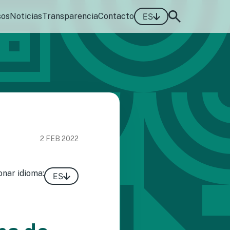
sos
Noticias
Transparencia
Contacto
ES
2 FEB 2022
onar idioma:
ES