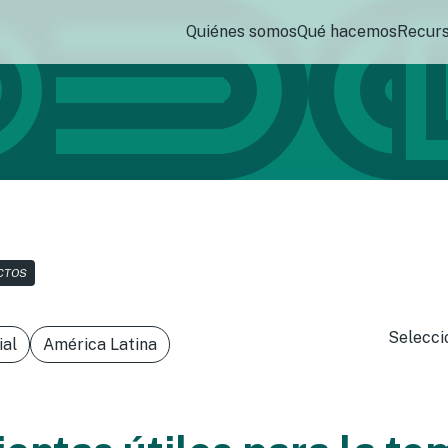
Quiénes somos
Qué hacemos
Recur
CTOS
Selecci
ial
América Latina