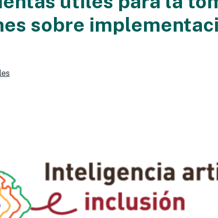
entas útiles para la to
nes sobre implementac
les