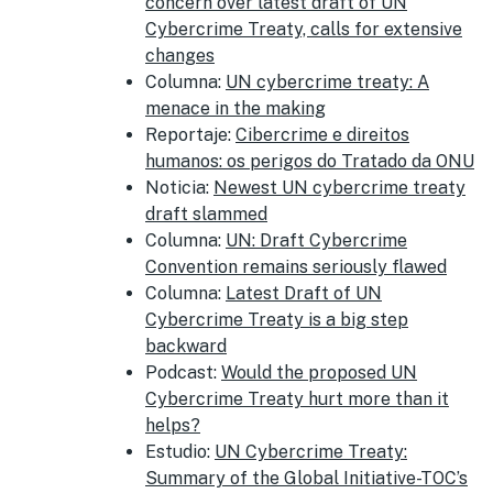
concern over latest draft of UN
Cybercrime Treaty, calls for extensive
changes
Columna:
UN cybercrime treaty: A
menace in the making
Reportaje:
Cibercrime e direitos
humanos: os perigos do Tratado da ONU
Noticia:
Newest UN cybercrime treaty
draft slammed
Columna:
UN: Draft Cybercrime
Convention remains seriously flawed
Columna:
Latest Draft of UN
Cybercrime Treaty is a big step
backward
Podcast:
Would the proposed UN
Cybercrime Treaty hurt more than it
helps?
Estudio:
UN Cybercrime Treaty:
Summary of the Global Initiative-TOC’s