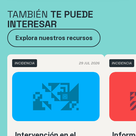
TAMBIÉN
TE PUEDE
INTERESAR
Explora nuestros recursos
INCIDENCIA
29 JUL 2026
INCIDENCIA
Intervención en el
Inform