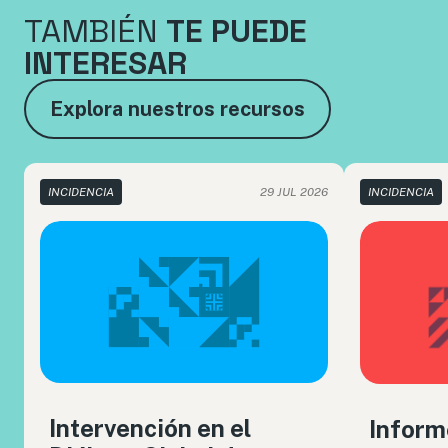
TAMBIÉN
TE PUEDE
INTERESAR
Explora nuestros recursos
INCIDENCIA
29 JUL 2026
INCIDENCIA
Intervención en el
Inform