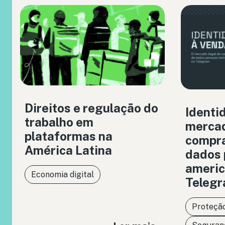
Direitos e regulação do
Identi
trabalho em
mercad
plataformas na
compra
América Latina
dados 
americ
Economia digital
Teleg
Proteção