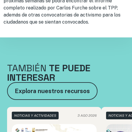
próximas semanas se podrá encontrar el informe
completo realizado por Carlos Furche sobre el TPP,
además de otras convocatorias de activismo para los
ciudadanos que se sientan convocados.
TAMBIÉN
TE PUEDE
INTERESAR
Explora nuestros recursos
NOTICIAS Y ACTIVIDADES
3 AGO 2026
NOTICIAS Y A