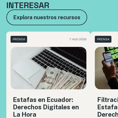
INTERESAR
Explora nuestros recursos
PRENSA
7 AGO 2026
PRENSA
Estafas en Ecuador:
Filtrac
Derechos Digitales en
Estafa
La Hora
Derech