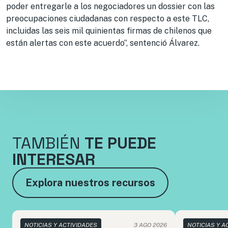
poder entregarle a los negociadores un dossier con las
preocupaciones ciudadanas con respecto a este TLC,
incluidas las seis mil quinientas firmas de chilenos que
están alertas con este acuerdo”, sentenció Álvarez.
TAMBIÉN
TE PUEDE
INTERESAR
Explora nuestros recursos
NOTICIAS Y ACTIVIDADES
3 AGO 2026
NOTICIAS Y A