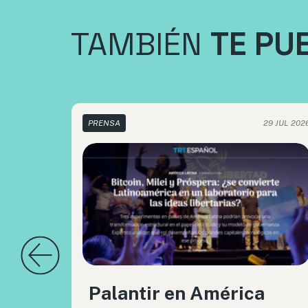
TAMBIÉN
TE PU
PRENSA
29 JUL 202
Palantir en América