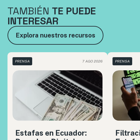
TAMBIÉN
TE PUEDE
INTERESAR
Explora nuestros recursos
PRENSA
7 AGO 2026
PRENSA
Estafas en Ecuador:
Filtrac