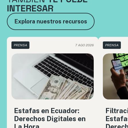
INTERESAR
Explora nuestros recursos
PRENSA
7 AGO 2026
PRENSA
Estafas en Ecuador:
Filtrac
Derechos Digitales en
Estafa
La Hora
Derech