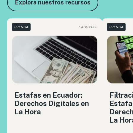
Explora nuestros recursos
PRENSA
7 AGO 2026
PRENSA
Estafas en Ecuador:
Filtrac
Derechos Digitales en
Estafa
La Hora
Derech
La Hor