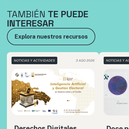
TAMBIÉN
TE PUEDE
INTERESAR
Explora nuestros recursos
NOTICIAS Y ACTIVIDADES
3 AGO 2026
NOTICIAS Y A
Derechos Digitales
Doce p