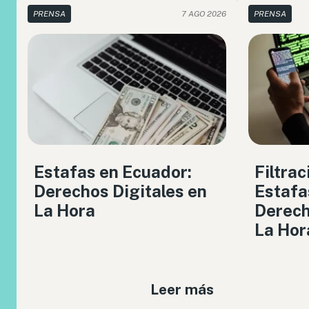
PRENSA
7 AGO 2026
PRENSA
Estafas en Ecuador:
Filtrac
Derechos Digitales en
Estafa
La Hora
Derech
La Hor
Leer más