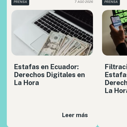
PRENSA
7 AGO 2026
PRENSA
Estafas en Ecuador:
Filtrac
Derechos Digitales en
Estafa
La Hora
Derech
La Hor
Leer más