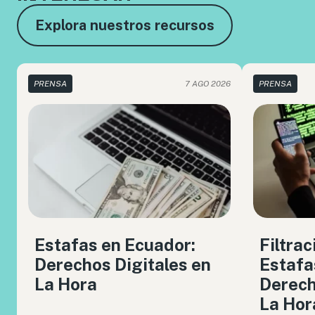
Explora nuestros recursos
PRENSA
7 AGO 2026
PRENSA
Estafas en Ecuador:
Filtrac
Derechos Digitales en
Estafa
La Hora
Derech
La Hor