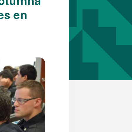
columna
es en