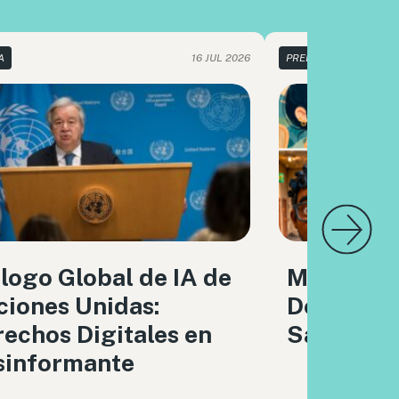
A
16 JUL 2026
PRENSA
logo Global de IA de
Meta, IA y
iones Unidas:
Derechos 
echos Digitales en
Sabueso
sinformante