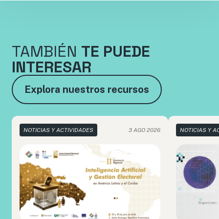
TAMBIÉN
TE PUEDE
INTERESAR
Explora nuestros recursos
NOTICIAS Y ACTIVIDADES
3 AGO 2026
NOTICIAS Y A