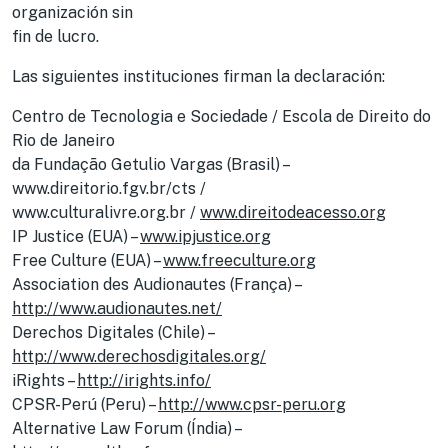
organización sin
fin de lucro.
Las siguientes instituciones firman la declaración:
Centro de Tecnologia e Sociedade / Escola de Direito do
Rio de Janeiro
da Fundação Getulio Vargas (Brasil) –
www.direitorio.fgv.br/cts /
www.culturalivre.org.br /
www.direitodeacesso.org
IP Justice (EUA) –
www.ipjustice.org
Free Culture (EUA) –
www.freeculture.org
Association des Audionautes (França) –
http://www.audionautes.net/
Derechos Digitales (Chile) –
http://www.derechosdigitales.org/
iRights –
http://irights.info/
CPSR-Perú (Peru) –
http://www.cpsr-peru.org
Alternative Law Forum (Índia) –