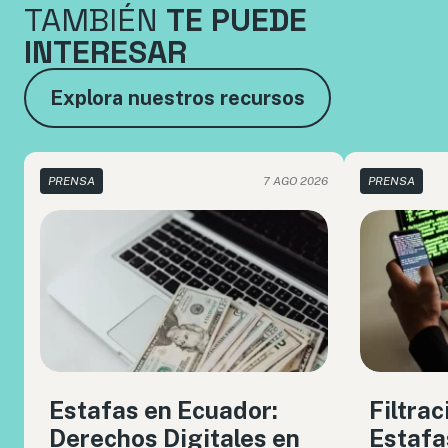
TAMBIÉN
TE PUEDE
INTERESAR
Explora nuestros recursos
PRENSA
7 AGO 2026
PRENSA
Estafas en Ecuador:
Filtrac
Derechos Digitales en
Estafa