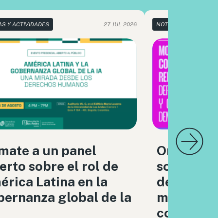
AS Y ACTIVIDADES
27 JUL 2026
NOTICIAS Y ACTIVIDA
mate a un panel
Organizac
erto sobre el rol de
sociedad c
rica Latina en la
debatimo
ernanza global de la
moderaci
contenido