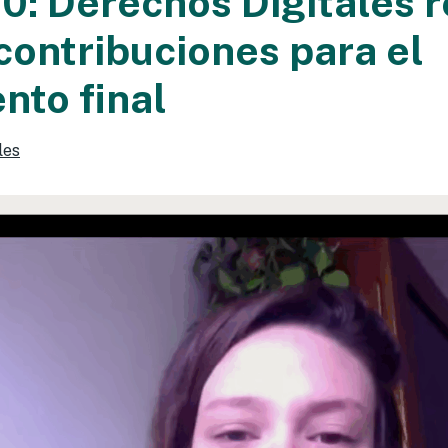
: Derechos Digitales r
contribuciones para el
to final
les