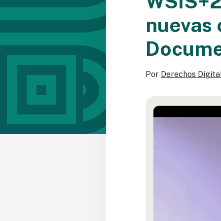
WSIS+20
nuevas 
Documen
Por
Derechos Digita