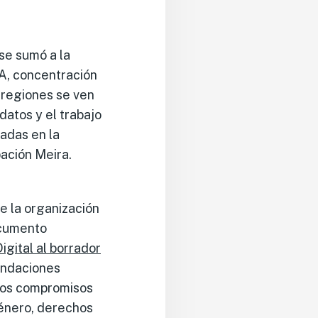
se sumó a la
IA, concentración
 regiones se ven
atos y el trabajo
jadas en la
ación Meira.
e la organización
ocumento
igital al borrador
endaciones
 los compromisos
énero, derechos