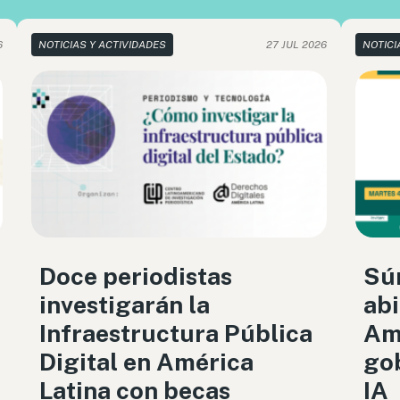
6
NOTICIAS Y ACTIVIDADES
27 JUL 2026
NOTICI
Doce periodistas
Sú
investigarán la
abi
Infraestructura Pública
Amé
Digital en América
gob
Latina con becas
IA