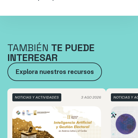
TAMBIÉN
TE PUEDE
INTERESAR
Explora nuestros recursos
NOTICIAS Y ACTIVIDADES
3 AGO 2026
NOTICIAS Y A