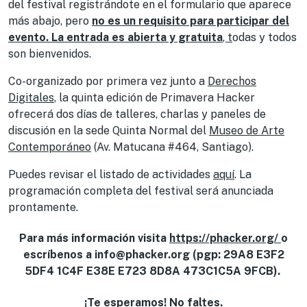
del festival registrándote en el formulario que aparece
más abajo, pero
no es un requisito para participar del
evento. La entrada es abierta y gratuita
, t
odas y todos
son bienvenidos.
Co-organizado por primera vez junto a
Derechos
Digitales
, la quinta edición de Primavera Hacker
ofrecerá dos días de talleres, charlas y paneles de
discusión en la sede Quinta Normal del
Museo de Arte
Contemporáneo
(Av. Matucana #464, Santiago).
Puedes revisar el listado de actividades
aquí
. La
programación completa del festival será anunciada
prontamente.
Para más información visita
https://phacker.org/
o
escríbenos a info@phacker.org (pgp: 29A8 E3F2
5DF4 1C4F E38E E723 8D8A 473C1C5A 9FCB).
¡Te esperamos! No faltes.