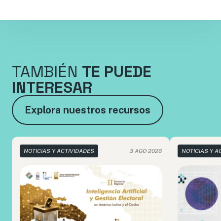
TAMBIÉN
TE PUEDE
INTERESAR
Explora nuestros recursos
NOTICIAS Y ACTIVIDADES
3 AGO 2026
NOTICIAS Y A