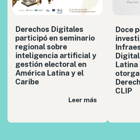
Derechos Digitales
Doce p
participó en seminario
invest
regional sobre
Infrae
inteligencia artificial y
Digita
gestión electoral en
Latina
América Latina y el
otorga
Caribe
Derech
CLIP
Leer más