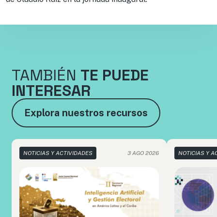
TAMBIÉN
TE PUEDE
INTERESAR
Explora nuestros recursos
NOTICIAS Y ACTIVIDADES
3 AGO 2026
NOTICIAS Y A