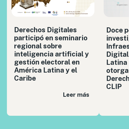
Derechos Digitales
Doce p
participó en seminario
invest
regional sobre
Infrae
inteligencia artificial y
Digita
gestión electoral en
Latina
América Latina y el
otorga
Caribe
Derech
CLIP
Leer más