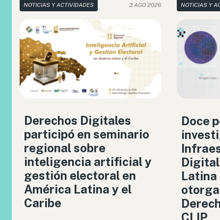
NOTICIAS Y ACTIVIDADES
3 AGO 2026
NOTICIAS Y A
Derechos Digitales
Doce p
participó en seminario
invest
regional sobre
Infrae
inteligencia artificial y
Digita
gestión electoral en
Latina
América Latina y el
otorga
Caribe
Derech
CLIP