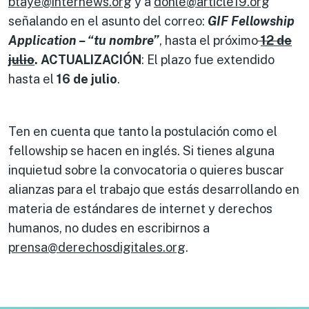
btaye@internews.org
y a
donle@article19.org
señalando en el asunto del correo:
GIF Fellowship
Application – “tu nombre”
, hasta el próximo
12 de
julio
.
ACTUALIZACIÓN
: El plazo fue extendido
hasta el
16 de julio
.
Ten en cuenta que tanto la postulación como el
fellowship se hacen en inglés. Si tienes alguna
inquietud sobre la convocatoria o quieres buscar
alianzas para el trabajo que estás desarrollando en
materia de estándares de internet y derechos
humanos, no dudes en escribirnos a
prensa@derechosdigitales.org
.