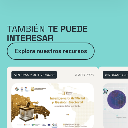
TAMBIÉN
TE PUEDE
INTERESAR
Explora nuestros recursos
NOTICIAS Y ACTIVIDADES
3 AGO 2026
NOTICIAS Y A