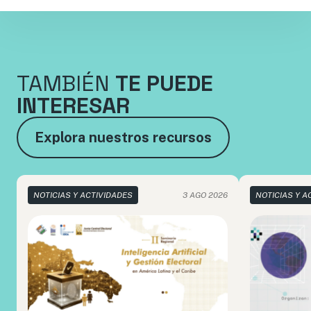
TAMBIÉN
TE PUEDE
INTERESAR
Explora nuestros recursos
NOTICIAS Y ACTIVIDADES
3 AGO 2026
NOTICIAS Y A