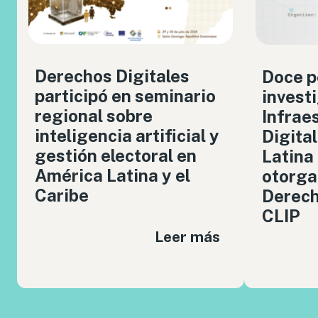
Derechos Digitales
Doce p
participó en seminario
invest
regional sobre
Infrae
inteligencia artificial y
Digita
gestión electoral en
Latina
América Latina y el
otorga
Caribe
Derech
CLIP
Leer más