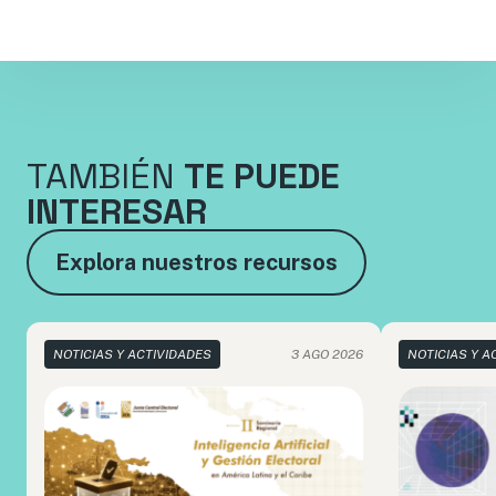
TAMBIÉN
TE PUEDE
INTERESAR
Explora nuestros recursos
NOTICIAS Y ACTIVIDADES
3 AGO 2026
NOTICIAS Y A