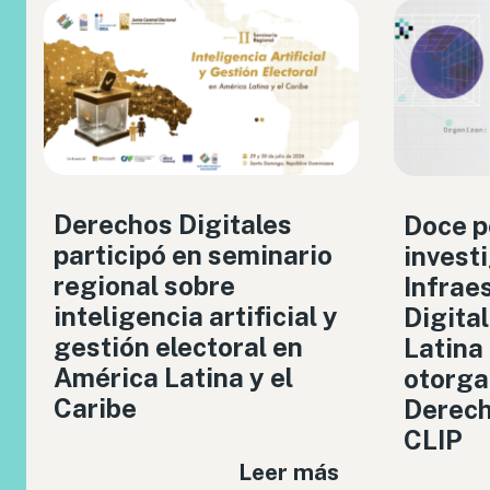
Derechos Digitales
Doce p
participó en seminario
invest
regional sobre
Infrae
inteligencia artificial y
Digita
gestión electoral en
Latina
América Latina y el
otorga
Caribe
Derech
CLIP
Leer más