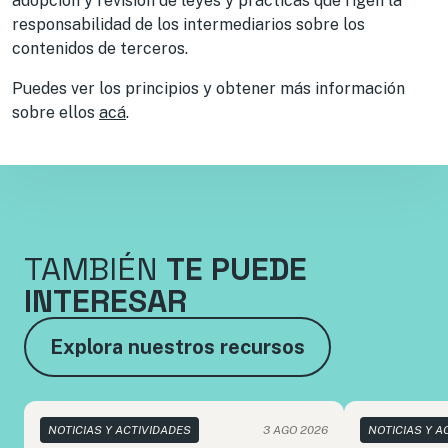
adopción y revisión de leyes y prácticas que rigen la
responsabilidad de los intermediarios sobre los
contenidos de terceros.
Puedes ver los principios y obtener más información
sobre ellos
acá
.
TAMBIÉN
TE PUEDE
INTERESAR
Explora nuestros recursos
NOTICIAS Y ACTIVIDADES
3 AGO 2026
NOTICIAS Y A