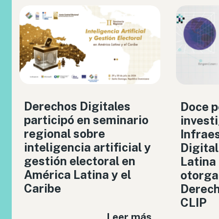
Derechos Digitales
Doce p
participó en seminario
invest
regional sobre
Infrae
inteligencia artificial y
Digita
gestión electoral en
Latina
América Latina y el
otorga
Caribe
Derech
CLIP
Leer más