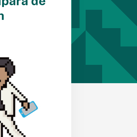
ipará de
h