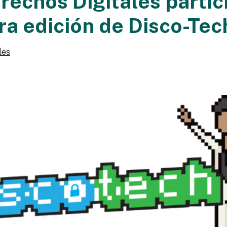
echos Digitales partic
era edición de Disco-Tec
les