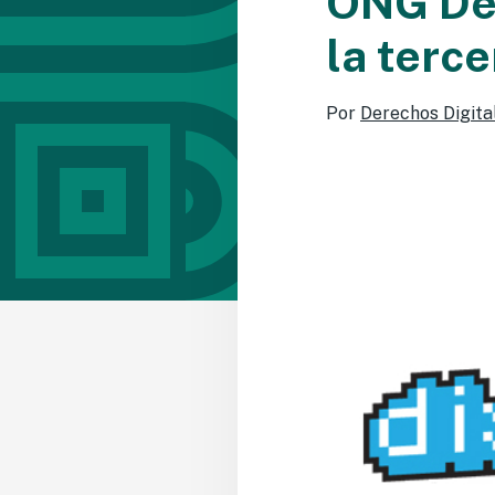
ONG Der
la terc
Por
Derechos Digita