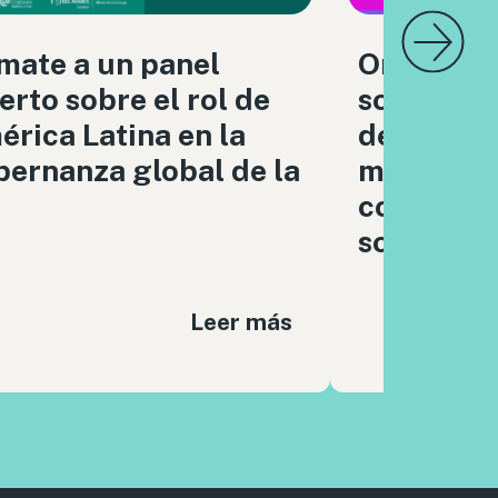
mate a un panel
Organizac
erto sobre el rol de
sociedad c
rica Latina en la
debatimo
ernanza global de la
moderaci
contenido
sociales
Leer más