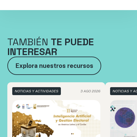
TAMBIÉN
TE PUEDE
INTERESAR
Explora nuestros recursos
NOTICIAS Y ACTIVIDADES
3 AGO 2026
NOTICIAS Y A