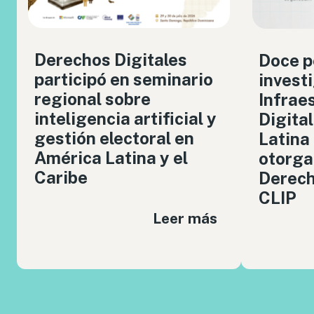
Derechos Digitales
Doce p
participó en seminario
invest
regional sobre
Infrae
inteligencia artificial y
Digita
gestión electoral en
Latina
América Latina y el
otorga
Caribe
Derech
CLIP
Leer más