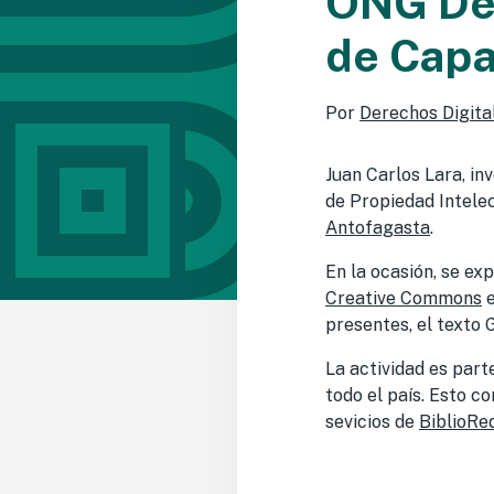
ONG Der
de Capa
Por
Derechos Digita
Juan Carlos Lara, in
de Propiedad Intelec
Antofagasta
.
En la ocasión, se ex
Creative Commons
e
presentes, el texto 
La actividad es part
todo el país. Esto co
sevicios de
BiblioRe