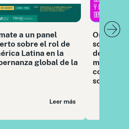
mate a un panel
Organizac
erto sobre el rol de
sociedad c
rica Latina en la
debatimo
ernanza global de la
moderaci
contenido
sociales
Leer más