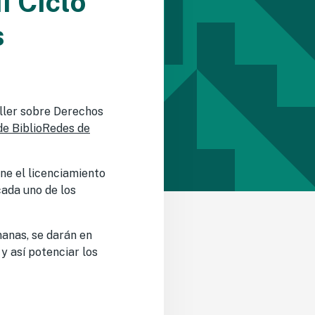
I Ciclo
s
aller sobre Derechos
de BiblioRedes de
ene el licenciamiento
cada uno de los
manas, se darán en
 y así potenciar los