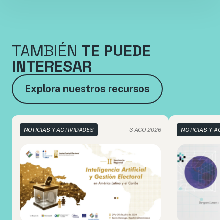
TAMBIÉN
TE PUEDE
INTERESAR
Explora nuestros recursos
NOTICIAS Y ACTIVIDADES
3 AGO 2026
NOTICIAS Y A