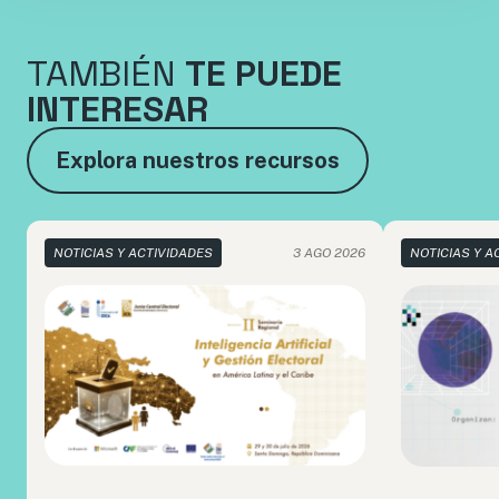
TAMBIÉN
TE PUEDE
INTERESAR
Explora nuestros recursos
NOTICIAS Y ACTIVIDADES
3 AGO 2026
NOTICIAS Y A