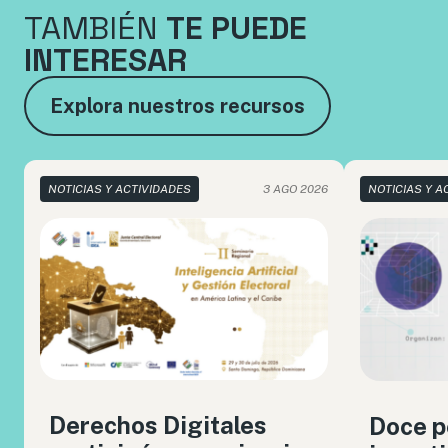
TAMBIÉN
TE PUEDE
INTERESAR
Explora nuestros recursos
NOTICIAS Y ACTIVIDADES
3 AGO 2026
NOTICIAS Y A
Derechos Digitales
Doce p