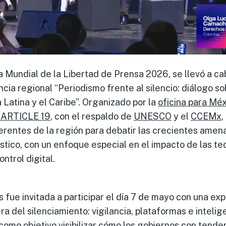
a Mundial de la Libertad de Prensa 2026, se llevó a ca
cia regional “Periodismo frente al silencio: diálogo so
Latina y el Caribe”. Organizado por la
oficina para Méx
 ARTICLE 19
, con el respaldo de
UNESCO
y el
CCEMx
,
erentes de la región para debatir las crecientes ame
dístico, con un enfoque especial en el impacto de las t
ntrol digital.
 fue invitada a participar el día 7 de mayo con una ex
a del silenciamiento: vigilancia, plataformas e inteligen
como objetivo visibilizar cómo los gobiernos con tenden