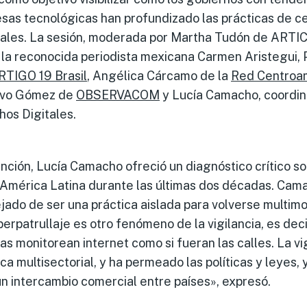
sas tecnológicas han profundizado las prácticas de c
tales. La sesión, moderada por Martha Tudón de ARTIC
e la reconocida periodista mexicana Carmen Aristegui, P
RTIGO 19 Brasil
, Angélica Cárcamo de la
Red Centroa
avo Gómez de
OBSERVACOM
y Lucía Camacho, coordin
hos Digitales.
nción, Lucía Camacho ofreció un diagnóstico crítico so
n América Latina durante las últimas dos décadas. Cam
ado de ser una práctica aislada para volverse multimod
iberpatrullaje es otro fenómeno de la vigilancia, es dec
cas monitorean internet como si fueran las calles. La vi
ca multisectorial, y ha permeado las políticas y leyes, 
n intercambio comercial entre países», expresó.