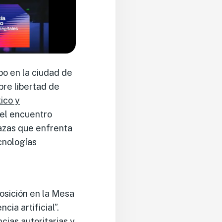
bo en la ciudad de
bre libertad de
ico y
 el encuentro
nazas que enfrenta
ecnologías
posición en la Mesa
cia artificial”.
cias autoritarias y