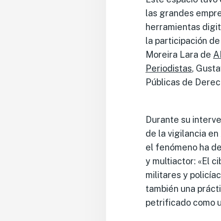
las grandes empre
herramientas digi
la participación d
Moreira Lara de
A
Periodistas
, Gust
Públicas de Derec
Durante su interve
de la vigilancia e
el fenómeno ha dej
y multiactor: «El c
militares y policía
también una prácti
petrificado como u