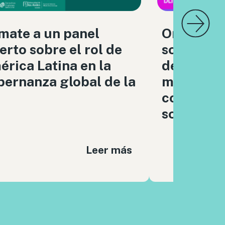
mate a un panel
Organizac
erto sobre el rol de
sociedad c
rica Latina en la
debatimo
ernanza global de la
moderaci
contenido
sociales
Leer más