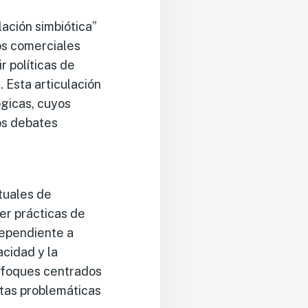
lación simbiótica”
dos comerciales
r políticas de
 Esta articulación
gicas, cuyos
los debates
tuales de
er prácticas de
ndependiente a
acidad y la
enfoques centrados
stas problemáticas