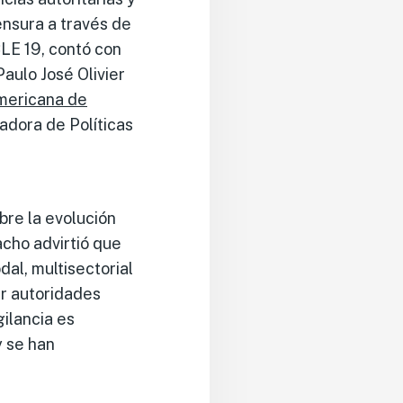
ensura a través de
LE 19, contó con
aulo José Olivier
mericana de
adora de Políticas
bre la evolución
acho advirtió que
al, multisectorial
ir autoridades
gilancia es
y se han