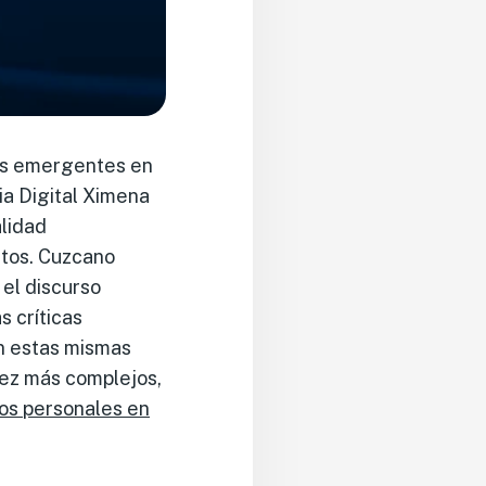
íos emergentes en
cia Digital Ximena
alidad
atos. Cuzcano
 el discurso
s críticas
an estas mismas
vez más complejos,
tos personales en