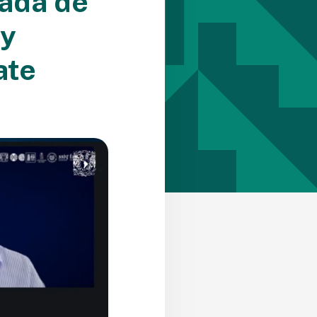
jada de
 y
ate