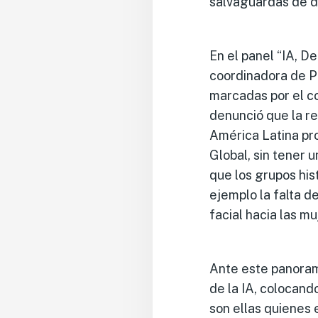
salvaguardas de d
En el panel “IA, D
coordinadora de P
marcadas por el c
denunció que la re
América Latina pr
Global, sin tener 
que los grupos hi
ejemplo la falta d
facial hacia las m
Ante este panoram
de la IA, colocand
son ellas quienes 