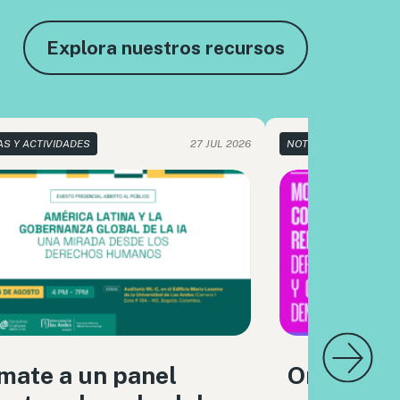
Explora nuestros recursos
AS Y ACTIVIDADES
27 JUL 2026
NOTICIAS Y ACTIVIDA
mate a un panel
Organizac