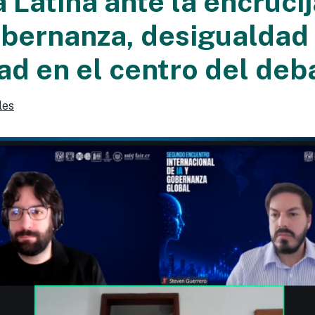
 Latina ante la encruci
gobernanza, desigualdad
ad en el centro del deb
les