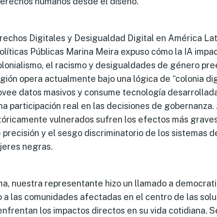
erechos humanos desde el diseño.
erechos Digitales y Desigualdad Digital en América Lat
olíticas Públicas Marina Meira expuso cómo la IA impa
olonialismo, el racismo y desigualdades de género pre
gión opera actualmente bajo una lógica de “colonia dig
ovee datos masivos y consume tecnología desarrollada
una participación real en las decisiones de gobernanza
stóricamente vulnerados sufren los efectos más grave
e precisión y el sesgo discriminatorio de los sistemas 
ujeres negras.
a, nuestra representante hizo un llamado a democrati
o a las comunidades afectadas en el centro de las sol
enfrentan los impactos directos en su vida cotidiana. 