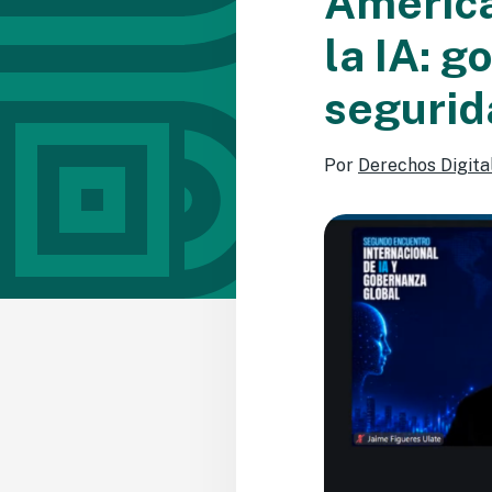
América
la IA: 
segurid
Por
Derechos Digita