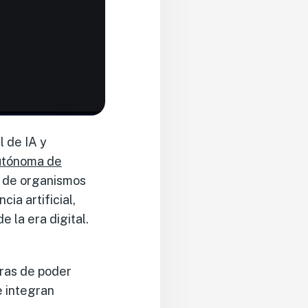
l de IA y
utónoma de
s de organismos
cia artificial,
 la era digital.
uras de poder
e integran