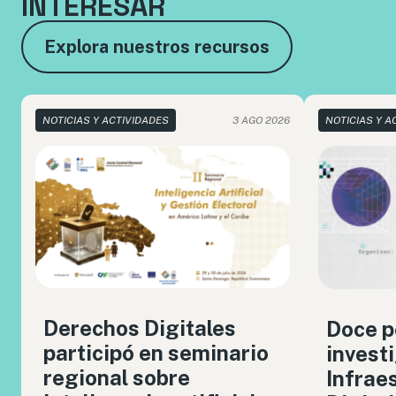
INTERESAR
Explora nuestros recursos
NOTICIAS Y ACTIVIDADES
3 AGO 2026
NOTICIAS Y A
Derechos Digitales
Doce p
participó en seminario
invest
regional sobre
Infrae