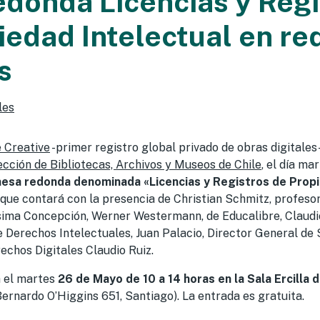
donda Licencias y Regi
iedad Intelectual en re
s
les
 Creative
-primer registro global privado de obras digitales-
ección de Bibliotecas, Archivos y Museos de Chile
, el día m
esa redonda denominada «Licencias y Registros de Propi
a que contará con la presencia de Christian Schmitz, profesor
ísima Concepción, Werner Westermann, de Educalibre, Claud
Derechos Intelectuales, Juan Palacio, Director General de S
echos Digitales Claudio Ruiz.
á el martes
26 de Mayo de 10 a 14 horas en la Sala Ercilla d
rnardo O’Higgins 651, Santiago). La entrada es gratuita.