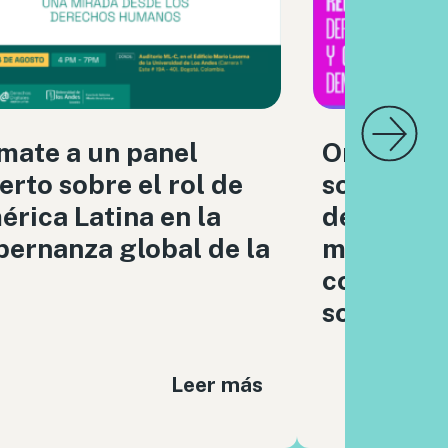
mate a un panel
Organizac
erto sobre el rol de
sociedad c
rica Latina en la
debatimo
ernanza global de la
moderaci
contenido
sociales
Leer más