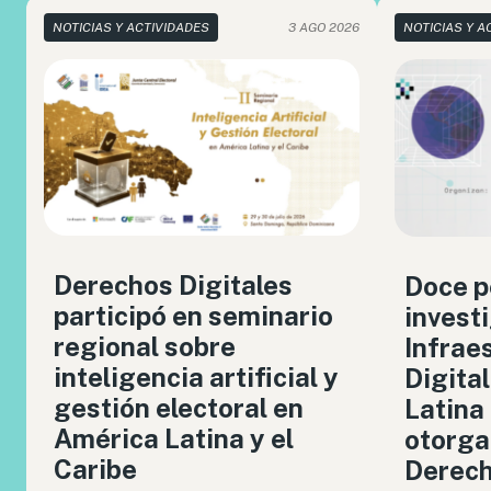
NOTICIAS Y ACTIVIDADES
3 AGO 2026
NOTICIAS Y A
Derechos Digitales
Doce p
participó en seminario
invest
regional sobre
Infrae
inteligencia artificial y
Digita
gestión electoral en
Latina
América Latina y el
otorga
Caribe
Derech