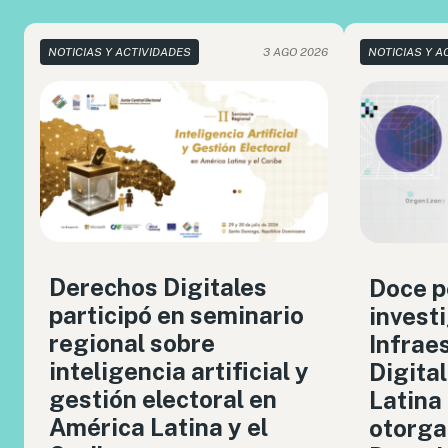
NOTICIAS Y ACTIVIDADES
3 AGO 2026
NOTICIAS Y A
Derechos Digitales
Doce p
participó en seminario
invest
regional sobre
Infrae
inteligencia artificial y
Digita
gestión electoral en
Latina
América Latina y el
otorga