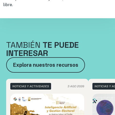
libre.
TAMBIÉN
TE PUEDE
INTERESAR
Explora nuestros recursos
NOTICIAS Y ACTIVIDADES
3 AGO 2026
NOTICIAS Y A